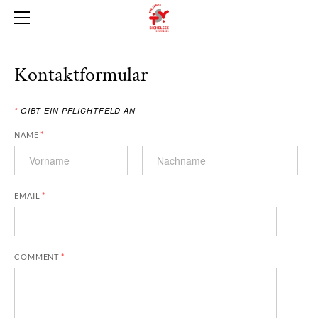
AKTUELLES
VORSTAND
JUGI
Kontaktformular
AKTIVE
MÄNNERRIEGE
*
GIBT EIN PFLICHTFELD AN
GALERIE
NAME
*
113. DELEGIERTENVERSAMMLUNG
KONTAKT
TURNERUNTERHALTUNG 2026
ALLGEMEIN
EMAIL
*
GESCHICHTE
ARCHIV
COMMENT
*